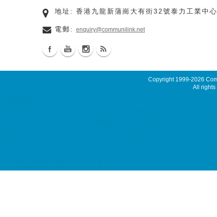
地址: 香港九龍新蒲崗大有街32號泰力工業中心
電郵:
enquiry@communilink.net
Copyright 1999-2026
Comm
All rights
中港電郵通
ACRONIS Backup Solution, ACRONIS 備份方案, Virtual Private S
hosting, ssd hosting, SSD 網站寄存, Unix Hosting, Windows Hos
Taiwan Server, Japan Server, China Server 7x24 ssd email, c
SMTP, Smart Email System, Catch SMTP, Offline Email Back
service colocation, server colocation, colocation hk, 
Dell 伺服器租用, Dell Server Rental